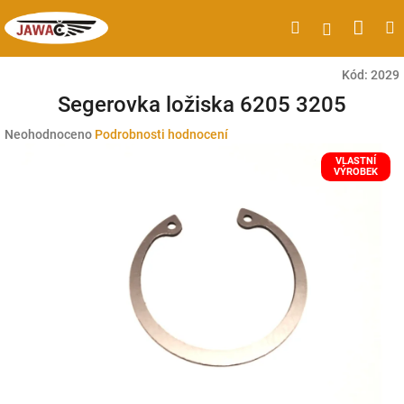
Přejít
Náku
Hledat
M
Přihlášen
na
obsah
koší
Kód:
2029
Segerovka ložiska 6205 3205
Průměrné
Neohodnoceno
Podrobnosti hodnocení
hodnocení
VLASTNÍ
produktu
VÝROBEK
je
0,0
z
5
hvězdiček.