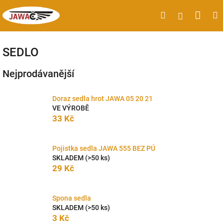
Přejít
Náku
Hledat
M
Přihlášen
na
obsah
koší
SEDLO
Nejprodávanější
Doraz sedla hrot JAWA 05 20 21
VE VÝROBĚ
33 Kč
Pojistka sedla JAWA 555 BEZ PÚ
SKLADEM
(>50 ks)
29 Kč
Spona sedla
SKLADEM
(>50 ks)
3 Kč