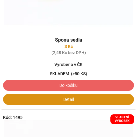
k
t
ů
Spona sedla
3 Kč
(2,48 Kč bez DPH)
Vyrobeno v ČR
SKLADEM
(>50 KS)
Do košíku
Detail
Kód:
1495
VLASTNÍ
VÝROBEK