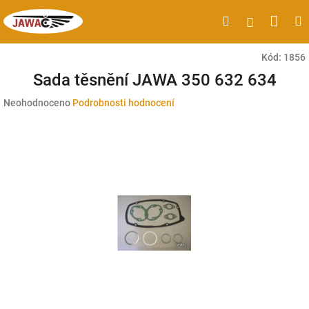
Přejít
Náku
Hledat
M
Přihlášen
na
obsah
koší
Kód:
1856
Sada těsnění JAWA 350 632 634
Průměrné
Neohodnoceno
Podrobnosti hodnocení
hodnocení
produktu
je
0,0
z
5
hvězdiček.