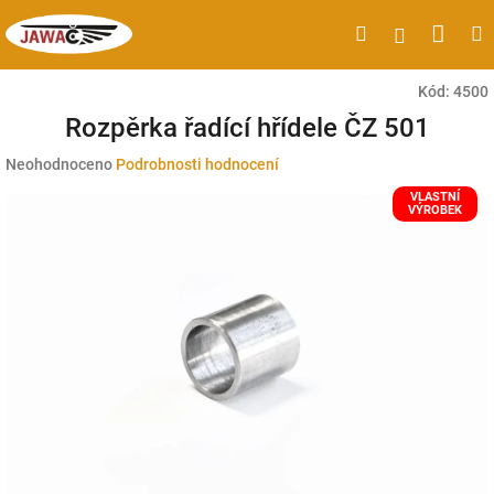
Přejít
Náku
Hledat
M
Přihlášen
na
obsah
koší
Kód:
4500
Rozpěrka řadící hřídele ČZ 501
Průměrné
Neohodnoceno
Podrobnosti hodnocení
hodnocení
VLASTNÍ
produktu
VÝROBEK
je
0,0
z
5
hvězdiček.