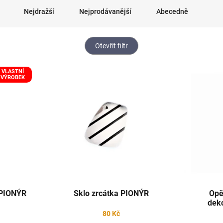
Nejdražší
Nejprodávanější
Abecedně
Otevřít filtr
VLASTNÍ
VÝROBEK
 PIONÝR
Sklo zrcátka PIONÝR
Opě
dek
80 Kč