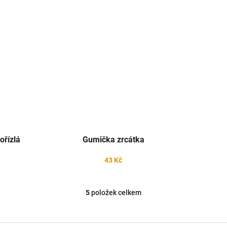
ořízlá
Gumička zrcátka
43 Kč
5
položek celkem
O
v
l
á