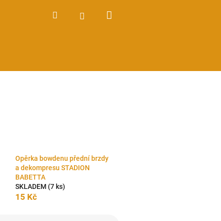
Nákupní
Hledat
Přihlášení
košík
Opěrka bowdenu přední brzdy
a dekompresu STADION
BABETTA
SKLADEM
(7 ks)
15 Kč