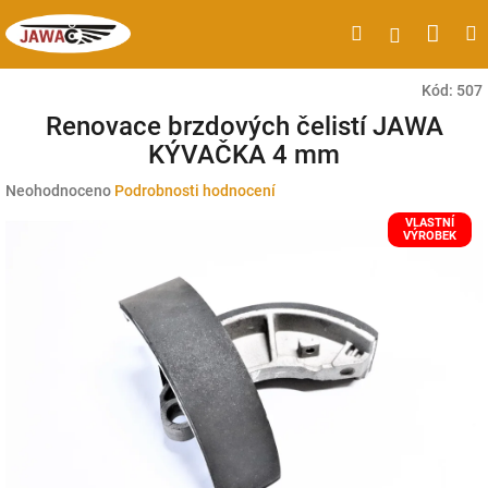
Přejít
Náku
Hledat
M
Přihlášen
na
obsah
koší
Kód:
507
Renovace brzdových čelistí JAWA
KÝVAČKA 4 mm
Průměrné
Neohodnoceno
Podrobnosti hodnocení
hodnocení
VLASTNÍ
produktu
VÝROBEK
je
0,0
z
5
hvězdiček.