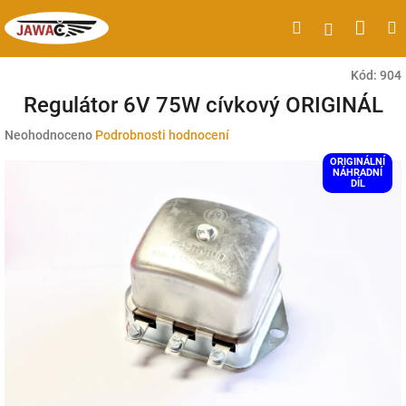
Přejít
Náku
Hledat
M
Přihlášen
na
obsah
koší
Kód:
904
Regulátor 6V 75W cívkový ORIGINÁL
Průměrné
Neohodnoceno
Podrobnosti hodnocení
hodnocení
ORIGINÁLNÍ
produktu
NÁHRADNÍ
DÍL
je
0,0
z
5
hvězdiček.