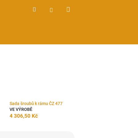
Nákupní
Hledat
Přihlášení
košík
Sada šroubů k rámu ČZ 477
VE VÝROBĚ
4 306,50 Kč