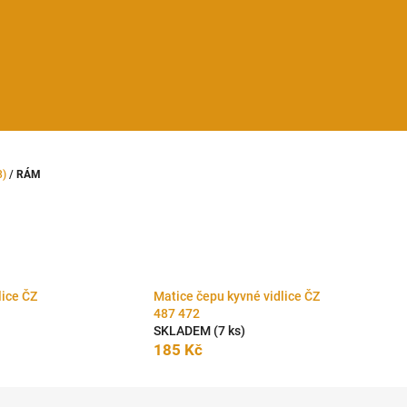
8)
/
RÁM
lice ČZ
Matice čepu kyvné vidlice ČZ
487 472
SKLADEM
(7 ks)
185 Kč