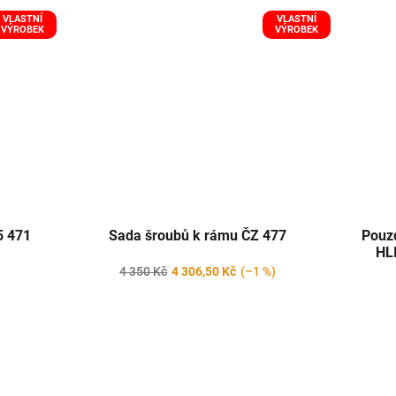
VLASTNÍ
VLASTNÍ
VÝROBEK
VÝROBEK
5 471
Sada šroubů k rámu ČZ 477
Pouz
HL
4 350 Kč
4 306,50 Kč
(–1 %)