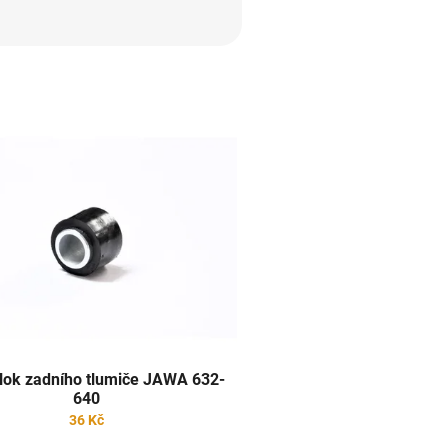
blok zadního tlumiče JAWA 632-
640
36 Kč