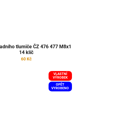
zadního tlumiče ČZ 476 477 M8x1
14 klíč
60 Kč
VLASTNÍ
VÝROBEK
OPĚT
VYROBENO