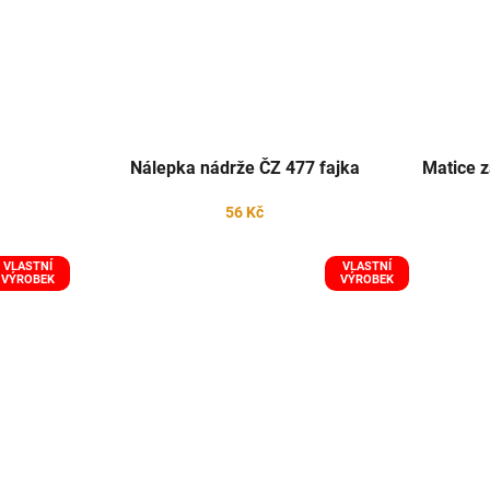
Nálepka nádrže ČZ 477 fajka
Matice 
56 Kč
VLASTNÍ
VLASTNÍ
VÝROBEK
VÝROBEK