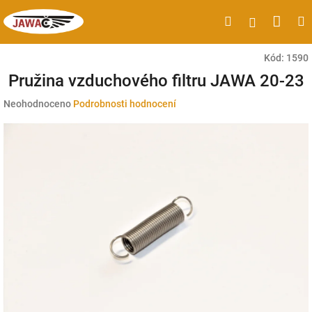
Přejít
Náku
Hledat
M
Přihlášen
na
obsah
koší
Kód:
1590
Pružina vzduchového filtru JAWA 20-23
Průměrné
Neohodnoceno
Podrobnosti hodnocení
hodnocení
produktu
je
0,0
z
5
hvězdiček.