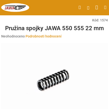
Přejít
Náku
Hledat
M
Přihlášen
na
obsah
koší
Kód:
1574
Pružina spojky JAWA 550 555 22 mm
Průměrné
Neohodnoceno
Podrobnosti hodnocení
hodnocení
produktu
je
0,0
z
5
hvězdiček.