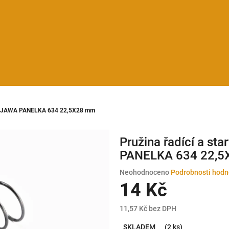
ídele JAWA PANELKA 634 22,5X28 mm
Pružina řadící a st
PANELKA 634 22,
Průměrné
Neohodnoceno
Podrobnosti hodn
hodnocení
14 Kč
produktu
je
11,57 Kč bez DPH
0,0
Měrná
z
SKLADEM
(2 ks)
cena: