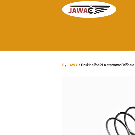
Přejít
na
obsah
Domů
/
JAWA
/
Pružina řadící a startovací hř