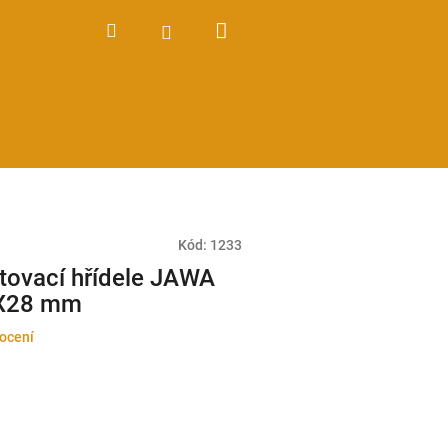
Nákupní
Hledat
Přihlášení
košík
Kód:
1233
artovací hřídele JAWA
5X28 mm
ocení