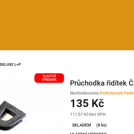
Z DELUXE L+P
VLASTNÍ
VÝROBEK
Průchodka řidítek 
Průměrné
Neohodnoceno
Podrobnosti hodn
hodnocení
135 Kč
produktu
je
111,57 Kč bez DPH
0,0
Měrná
z
SKLADEM
(8 ks)
cena:
5