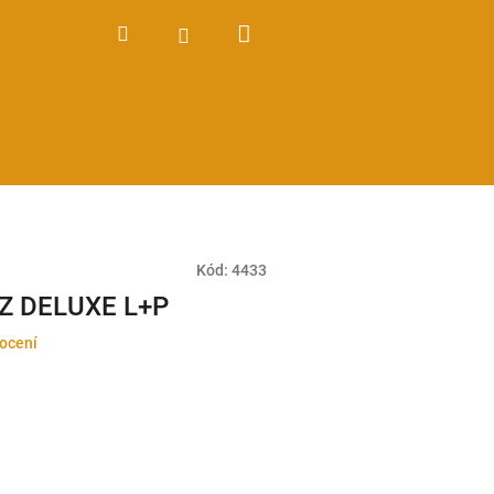
Nákupní
Hledat
Přihlášení
košík
Kód:
4433
ČZ DELUXE L+P
ocení