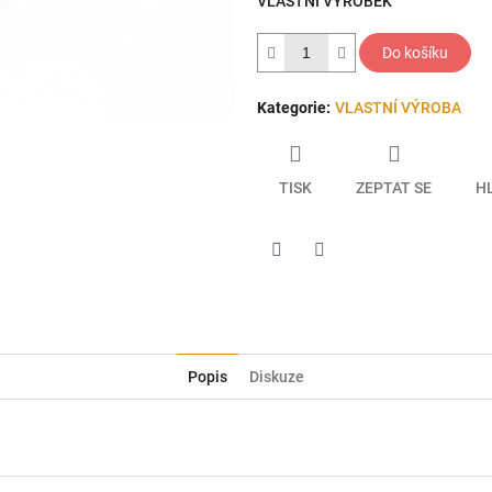
VLASTNÍ VÝROBEK
hvězdiček.
Do košíku
Kategorie
:
VLASTNÍ VÝROBA
TISK
ZEPTAT SE
H
Twitter
Facebook
Popis
Diskuze