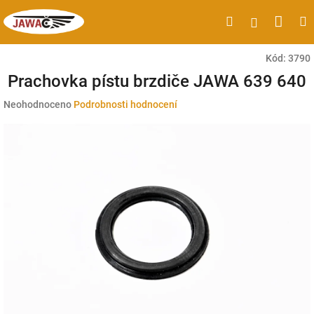
Přejít
Náku
Hledat
M
Přihlášen
na
obsah
koší
Kód:
3790
Prachovka pístu brzdiče JAWA 639 640
Průměrné
Neohodnoceno
Podrobnosti hodnocení
hodnocení
produktu
je
0,0
z
5
hvězdiček.