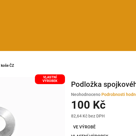
 koše ČZ
VLASTNÍ
VÝROBEK
Podložka spojkové
Průměrné
Neohodnoceno
Podrobnosti hodn
hodnocení
100 Kč
produktu
je
82,64 Kč bez DPH
0,0
Měrná
z
VE VÝROBĚ
cena:
5