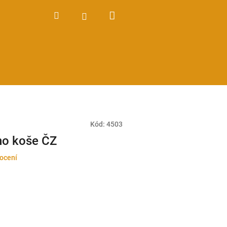
Nákupní
Hledat
Přihlášení
košík
Kód:
4503
ho koše ČZ
ocení