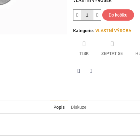
VLASTNÍ VÝROBEK
hvězdiček.
Do košíku
Kategorie
:
VLASTNÍ VÝROBA
TISK
ZEPTAT SE
H
Twitter
Facebook
Popis
Diskuze