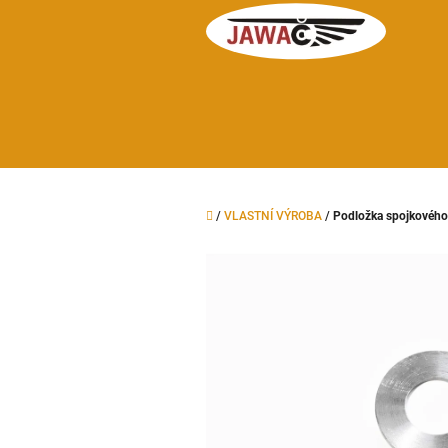
Přejít
na
obsah
Domů
/
VLASTNÍ VÝROBA
/
Podložka spojkového