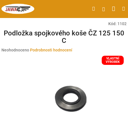
Přejít
Náku
Hledat
M
Přihlášen
na
obsah
koší
Kód:
1102
Podložka spojkového koše ČZ 125 150
C
Průměrné
Neohodnoceno
Podrobnosti hodnocení
hodnocení
VLASTNÍ
produktu
VÝROBEK
je
0,0
z
5
hvězdiček.