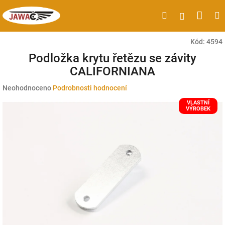
Přejít
Náku
Hledat
M
Přihlášen
na
obsah
koší
Kód:
4594
Podložka krytu řetězu se závity
CALIFORNIANA
Průměrné
Neohodnoceno
Podrobnosti hodnocení
hodnocení
VLASTNÍ
produktu
VÝROBEK
je
0,0
z
5
hvězdiček.