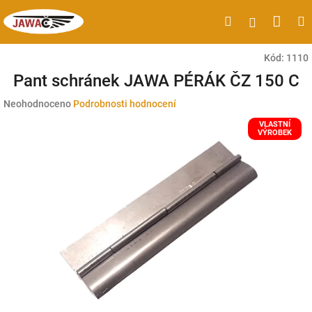
Přejít
Náku
Hledat
M
Přihlášen
na
obsah
koší
Kód:
1110
Pant schránek JAWA PÉRÁK ČZ 150 C
Průměrné
Neohodnoceno
Podrobnosti hodnocení
hodnocení
VLASTNÍ
produktu
VÝROBEK
je
0,0
z
5
hvězdiček.