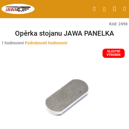
Přejít
Náku
Hledat
M
Přihlášen
na
obsah
koší
Kód:
2498
Opěrka stojanu JAWA PANELKA
Průměrné
1 hodnocení
Podrobnosti hodnocení
hodnocení
VLASTNÍ
produktu
VÝROBEK
je
5,0
z
5
hvězdiček.