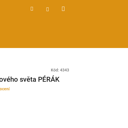
Nákupní
Hledat
Přihlášení
košík
Kód:
4343
dového světa PÉRÁK
ocení