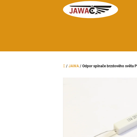
Přejít
na
obsah
Domů
/
JAWA
/
Odpor spínače brzdového světa