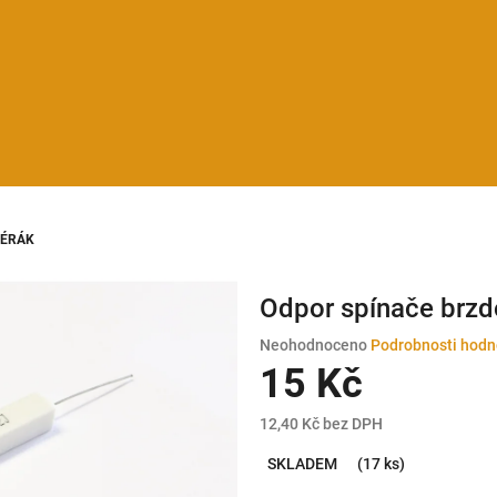
 PÉRÁK
Odpor spínače brz
Průměrné
Neohodnoceno
Podrobnosti hodn
hodnocení
15 Kč
produktu
je
12,40 Kč bez DPH
0,0
Měrná
z
SKLADEM
(17 ks)
cena:
5