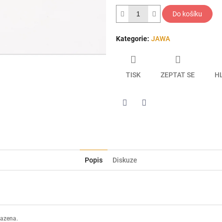
hvězdiček.
Do košíku
Kategorie
:
JAWA
TISK
ZEPTAT SE
H
Twitter
Facebook
Popis
Diskuze
razena.