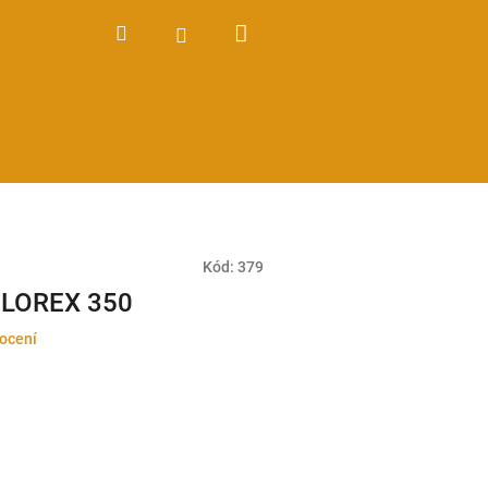
Nákupní
Hledat
Přihlášení
košík
Kód:
379
ELOREX 350
ocení