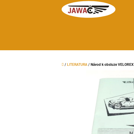
Přejít
na
obsah
Domů
/
LITERATURA
/
Návod k obsluze VELOREX