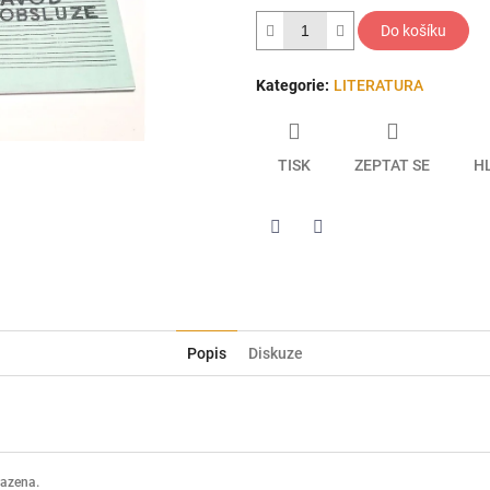
hvězdiček.
Do košíku
Kategorie
:
LITERATURA
TISK
ZEPTAT SE
H
Twitter
Facebook
Popis
Diskuze
razena.