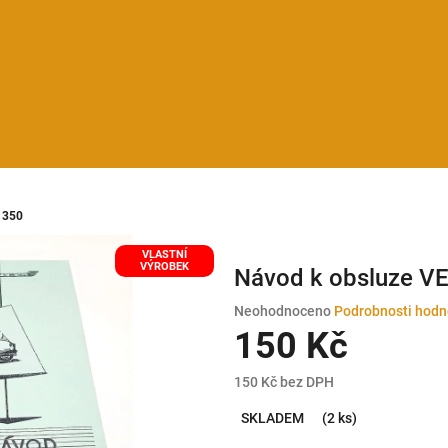
 350
VLASTNÍ
VÝROBEK
Návod k obsluze V
Průměrné
Neohodnoceno
Podrobnosti hodn
hodnocení
150 Kč
produktu
je
150 Kč bez DPH
0,0
Měrná
z
SKLADEM
(2 ks)
cena:
5