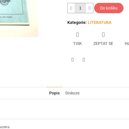
hvězdiček.
Do košíku
Kategorie
:
LITERATURA
TISK
ZEPTAT SE
H
Twitter
Facebook
Popis
Diskuze
razena.