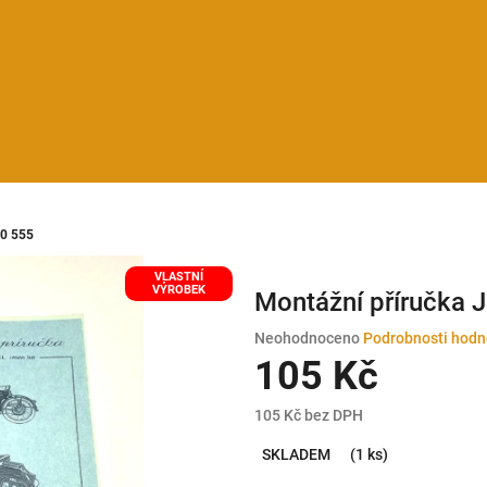
50 555
VLASTNÍ
VÝROBEK
Montážní příručka 
Průměrné
Neohodnoceno
Podrobnosti hodn
hodnocení
105 Kč
produktu
je
105 Kč bez DPH
0,0
Měrná
z
SKLADEM
(1 ks)
cena:
5