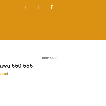
Nákupní
Hledat
Přihlášení
košík
Kód:
4133
Jawa 550 555
ocení