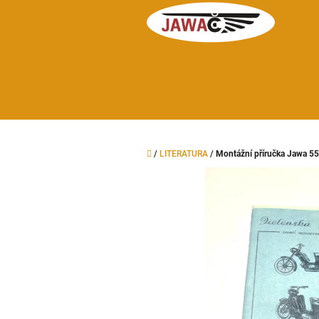
Přejít
na
obsah
Domů
/
LITERATURA
/
Montážní příručka Jawa 5