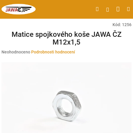
Přejít
Náku
Hledat
M
Přihlášen
na
obsah
koší
Kód:
1256
Matice spojkového koše JAWA ČZ
M12x1,5
Průměrné
Neohodnoceno
Podrobnosti hodnocení
hodnocení
produktu
je
0,0
z
5
hvězdiček.