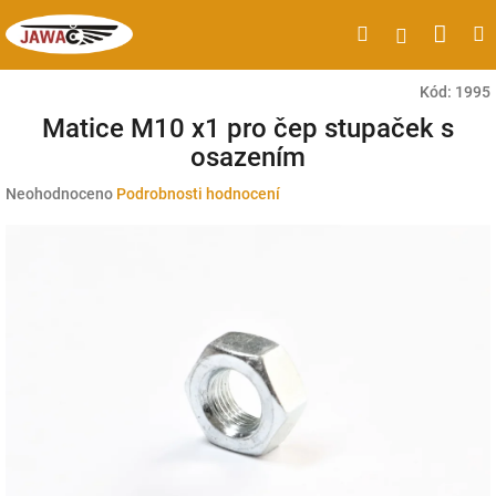
Přejít
Náku
Hledat
M
Přihlášen
na
obsah
koší
Kód:
1995
Matice M10 x1 pro čep stupaček s
osazením
Průměrné
Neohodnoceno
Podrobnosti hodnocení
hodnocení
produktu
je
0,0
z
5
hvězdiček.