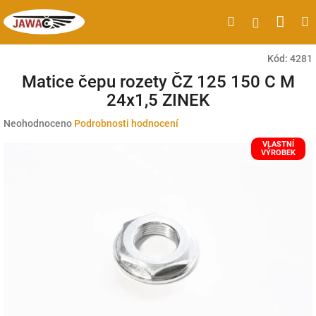
Přejít
Náku
Hledat
M
Přihlášen
na
obsah
koší
Kód:
4281
Matice čepu rozety ČZ 125 150 C M
24x1,5 ZINEK
Průměrné
Neohodnoceno
Podrobnosti hodnocení
hodnocení
VLASTNÍ
produktu
VÝROBEK
je
0,0
z
5
hvězdiček.