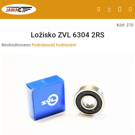
Přejít
Náku
Hledat
M
Přihlášen
na
obsah
koší
Kód:
270
Ložisko ZVL 6304 2RS
Průměrné
Neohodnoceno
Podrobnosti hodnocení
hodnocení
produktu
je
0,0
z
5
hvězdiček.