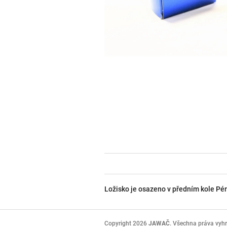
Ložisko je osazeno v předním kole Pér
Z
á
Copyright 2026
JAWAČ
. Všechna práva vyh