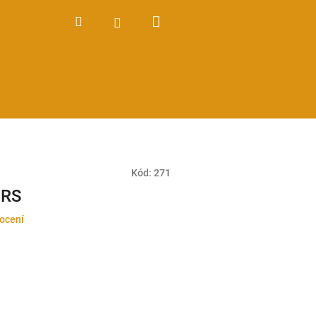
Nákupní
Hledat
Přihlášení
košík
Kód:
271
2RS
ocení