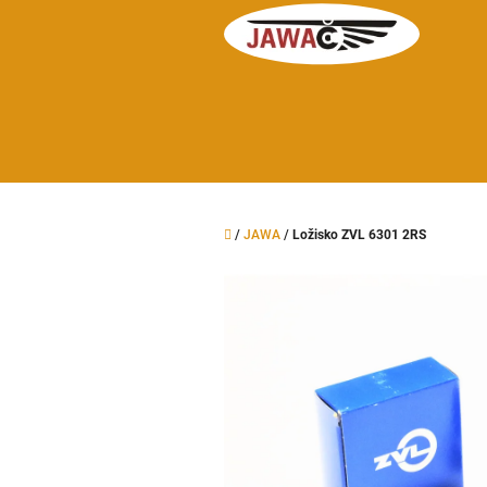
Přejít
na
obsah
Domů
/
JAWA
/
Ložisko ZVL 6301 2RS