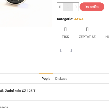
hvězdiček.
Do košíku
Kategorie
:
JAWA
TISK
ZEPTAT SE
H
Twitter
Facebook
Popis
Diskuze
ák, Zadní kolo ČZ 125 T
razena.