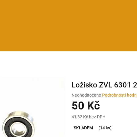
Ložisko ZVL 6301 
Průměrné
Neohodnoceno
Podrobnosti hodn
hodnocení
50 Kč
produktu
je
41,32 Kč bez DPH
0,0
Měrná
z
SKLADEM
(14 ks)
cena:
5