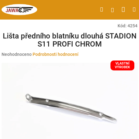
Přejít
Náku
Hledat
M
Přihlášen
na
obsah
koší
Kód:
4254
Lišta předního blatníku dlouhá STADION
S11 PROFI CHROM
Průměrné
Neohodnoceno
Podrobnosti hodnocení
hodnocení
VLASTNÍ
produktu
VÝROBEK
je
0,0
z
5
hvězdiček.