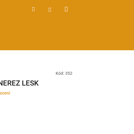
Nákupní
Hledat
Přihlášení
košík
Kód:
352
 NEREZ LESK
ocení