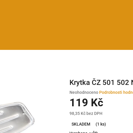
Krytka ČZ 501 502
Průměrné
Neohodnoceno
Podrobnosti hodn
hodnocení
119 Kč
produktu
je
98,35 Kč bez DPH
0,0
Měrná
z
SKLADEM
(1 ks)
cena:
5