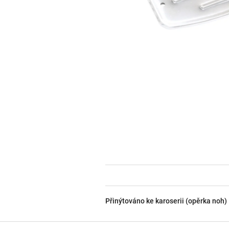
Přinýtováno ke karoserii (opěrka noh)
Z