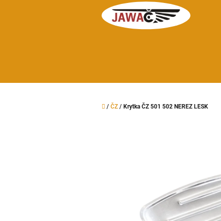
Přejít
na
obsah
Domů
/
ČZ
/
Krytka ČZ 501 502 NEREZ LESK