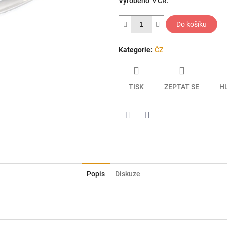
Vyrobeno v ČR.
hvězdiček.
Do košíku
Kategorie
:
ČZ
TISK
ZEPTAT SE
H
Twitter
Facebook
Popis
Diskuze