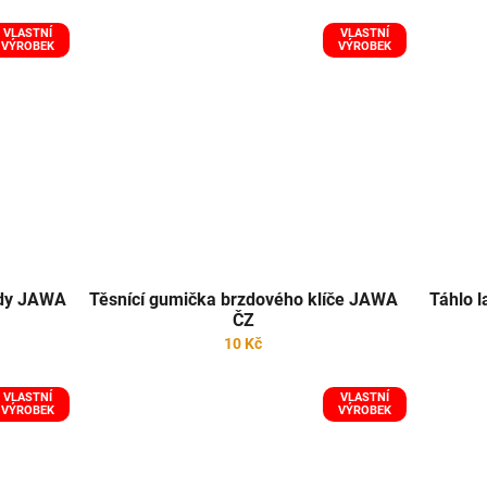
VLASTNÍ
VLASTNÍ
VÝROBEK
VÝROBEK
rzdy JAWA
Těsnící gumička brzdového klíče JAWA
Táhlo l
ČZ
10 Kč
VLASTNÍ
VLASTNÍ
VÝROBEK
VÝROBEK