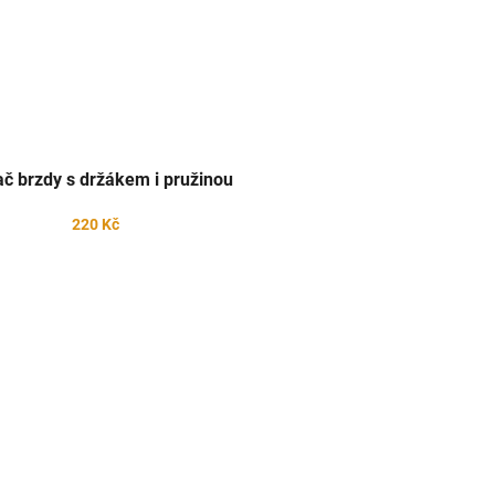
ač brzdy s držákem i pružinou
220 Kč