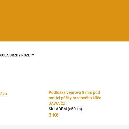
KOLA BRZDY ROZETY
Podložka vějířová 8 mm pod
tězu
matici páčky brzdového klíče
JAWA ČZ
SKLADEM
(>50 ks)
3 Kč