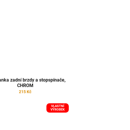
anka zadní brzdy a stopspínače,
CHROM
215 Kč
VLASTNÍ
VÝROBEK