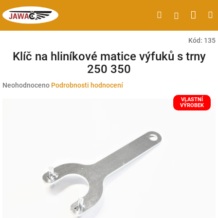
Přejít
Náku
Hledat
M
Přihlášen
na
obsah
koší
Kód:
135
Klíč na hliníkové matice výfuků s trny
250 350
Průměrné
Neohodnoceno
Podrobnosti hodnocení
hodnocení
VLASTNÍ
produktu
VÝROBEK
je
0,0
z
5
hvězdiček.