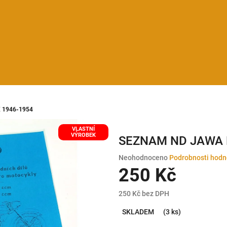
 1946-1954
VLASTNÍ
VÝROBEK
SEZNAM ND JAWA 
Průměrné
Neohodnoceno
Podrobnosti hodn
hodnocení
250 Kč
produktu
je
250 Kč bez DPH
0,0
Měrná
z
SKLADEM
(3 ks)
cena:
5