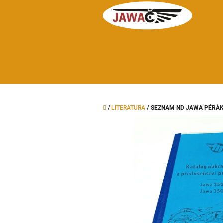
Přejít
na
obsah
Domů
/
LITERATURA
/
SEZNAM ND JAWA PÉRÁK