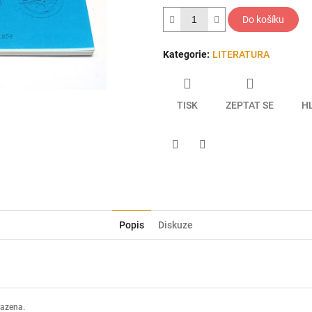
hvězdiček.
Do košíku
Kategorie
:
LITERATURA
TISK
ZEPTAT SE
H
Twitter
Facebook
Popis
Diskuze
razena.