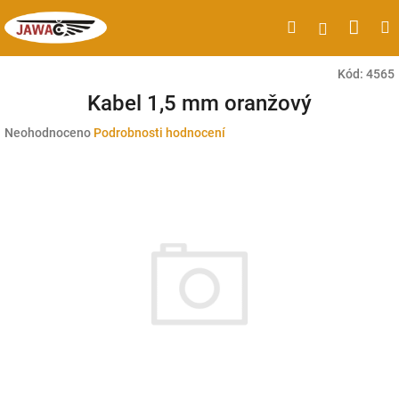
Přejít
Náku
Hledat
M
Přihlášen
na
obsah
koší
Kód:
4565
Kabel 1,5 mm oranžový
Průměrné
Neohodnoceno
Podrobnosti hodnocení
hodnocení
produktu
je
0,0
z
5
hvězdiček.