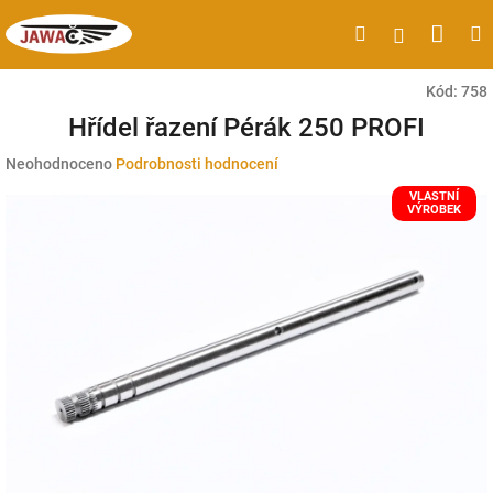
Přejít
Náku
Hledat
M
Přihlášen
na
obsah
koší
Kód:
758
Hřídel řazení Pérák 250 PROFI
Průměrné
Neohodnoceno
Podrobnosti hodnocení
hodnocení
VLASTNÍ
produktu
VÝROBEK
je
0,0
z
5
hvězdiček.