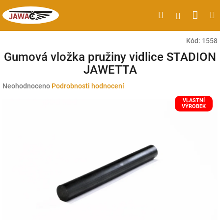
Přejít
Náku
Hledat
M
Přihlášen
na
obsah
koší
Kód:
1558
Gumová vložka pružiny vidlice STADION
JAWETTA
Průměrné
Neohodnoceno
Podrobnosti hodnocení
hodnocení
VLASTNÍ
produktu
VÝROBEK
je
0,0
z
5
hvězdiček.