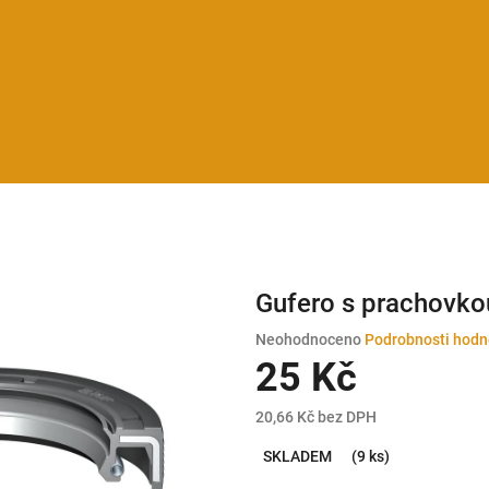
Gufero s prachovk
Průměrné
Neohodnoceno
Podrobnosti hodn
hodnocení
25 Kč
produktu
je
20,66 Kč bez DPH
0,0
Měrná
z
SKLADEM
(9 ks)
cena:
5