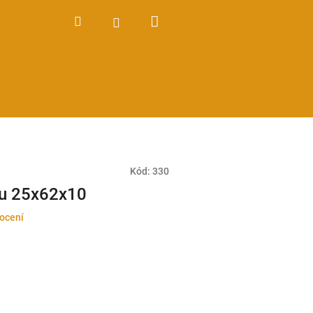
Nákupní
Hledat
Přihlášení
košík
Kód:
330
ou 25x62x10
ocení