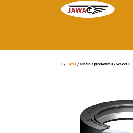
Přejít
na
obsah
Domů
/
JAWA
/
Gufero s prachovkou 25x62x10