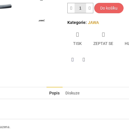
hvězdiček.
Do košíku
Kategorie
:
JAWA
TISK
ZEPTAT SE
H
Twitter
Facebook
Popis
Diskuze
razena.