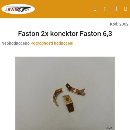
Přejít
Náku
Hledat
M
Přihlášen
na
obsah
koší
Kód:
2062
Faston 2x konektor Faston 6,3
Průměrné
Neohodnoceno
Podrobnosti hodnocení
hodnocení
produktu
je
0,0
z
5
hvězdiček.