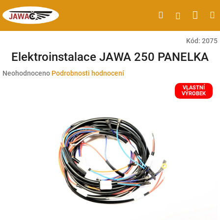
Přejít
Náku
Hledat
M
Přihlášen
na
obsah
koší
Kód:
2075
Elektroinstalace JAWA 250 PANELKA
Průměrné
Neohodnoceno
Podrobnosti hodnocení
hodnocení
VLASTNÍ
produktu
VÝROBEK
je
0,0
z
5
hvězdiček.