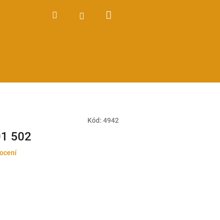
Nákupní
Hledat
Přihlášení
košík
Kód:
4942
01 502
ocení