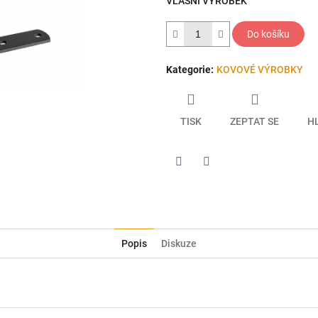
VLASNÍ VÝROBEK
hvězdiček.
Do košíku
Kategorie
:
KOVOVÉ VÝROBKY
TISK
ZEPTAT SE
H
Twitter
Facebook
Popis
Diskuze