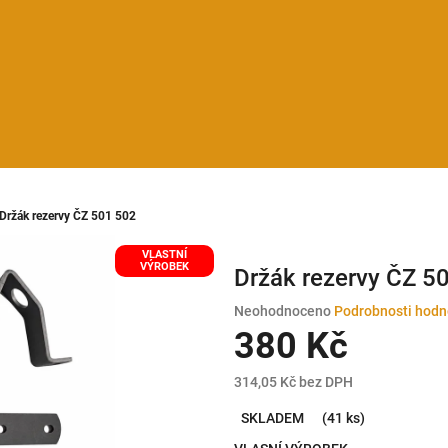
Držák rezervy ČZ 501 502
VLASTNÍ
VÝROBEK
Držák rezervy ČZ 5
Průměrné
Neohodnoceno
Podrobnosti hodn
hodnocení
380 Kč
produktu
je
314,05 Kč bez DPH
0,0
Měrná
z
SKLADEM
(41 ks)
cena:
5