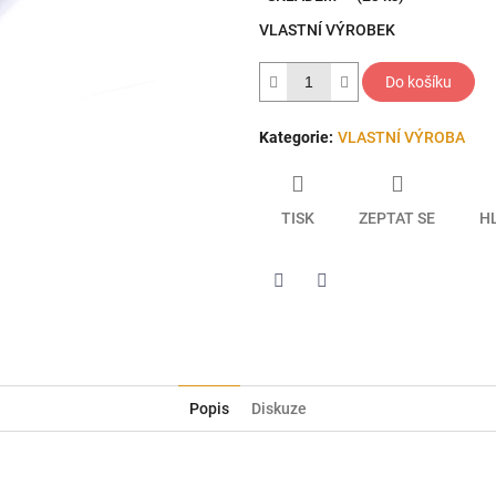
5
VLASTNÍ VÝROBEK
hvězdiček.
Do košíku
Kategorie
:
VLASTNÍ VÝROBA
TISK
ZEPTAT SE
H
Twitter
Facebook
Popis
Diskuze