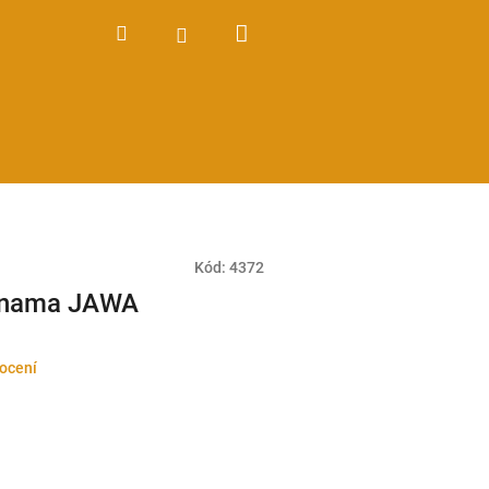
Nákupní
Hledat
Přihlášení
košík
Kód:
4372
dynama JAWA
ocení