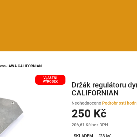
ynama JAWA CALIFORNIAN
VLASTNÍ
VÝROBEK
Držák regulátoru 
CALIFORNIAN
Průměrné
Neohodnoceno
Podrobnosti hodn
hodnocení
250 Kč
produktu
je
206,61 Kč bez DPH
0,0
Měrná
z
SKLADEM
(23 ks)
cena: