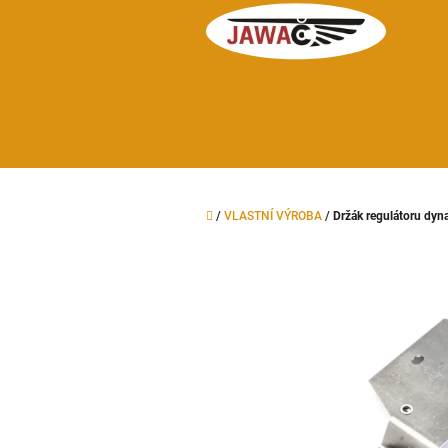
Přejít
na
obsah
Domů
/
VLASTNÍ VÝROBA
/
Držák regulátoru d