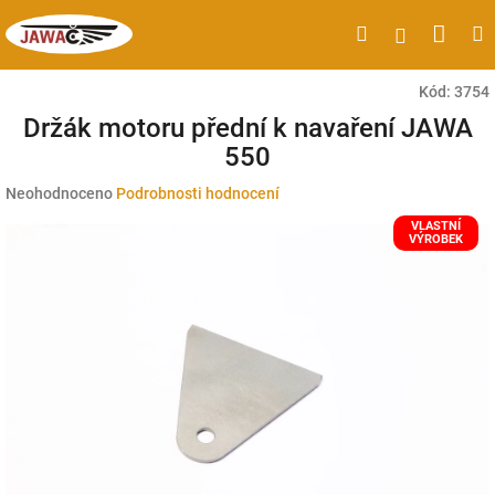
Přejít
Náku
Hledat
M
Přihlášen
na
obsah
koší
Kód:
3754
Držák motoru přední k navaření JAWA
550
Průměrné
Neohodnoceno
Podrobnosti hodnocení
hodnocení
VLASTNÍ
produktu
VÝROBEK
je
0,0
z
5
hvězdiček.