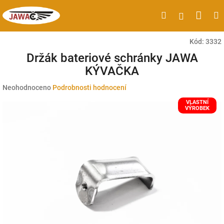
Přejít
Náku
Hledat
M
Přihlášen
na
obsah
koší
Kód:
3332
Držák bateriové schránky JAWA
KÝVAČKA
Průměrné
Neohodnoceno
Podrobnosti hodnocení
hodnocení
VLASTNÍ
produktu
VÝROBEK
je
0,0
z
5
hvězdiček.