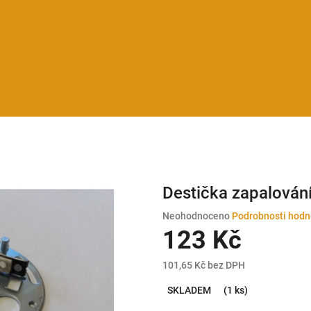
Destička zapalování
Průměrné
Neohodnoceno
Podrobnosti hodn
hodnocení
123 Kč
produktu
je
101,65 Kč bez DPH
0,0
Měrná
z
SKLADEM
(1 ks)
cena:
5