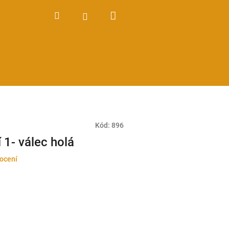
Nákupní
Hledat
Přihlášení
košík
Kód:
896
 1- válec holá
ocení