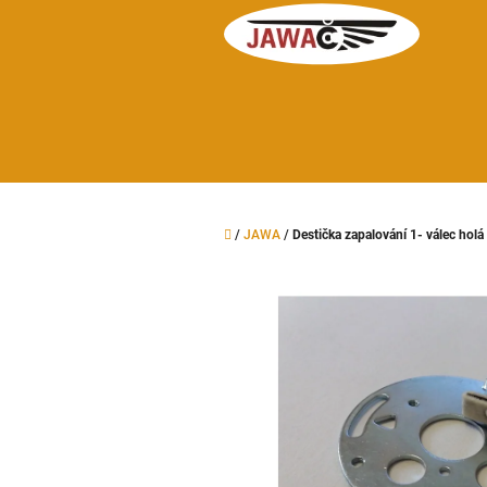
Přejít
na
obsah
Domů
/
JAWA
/
Destička zapalování 1- válec holá