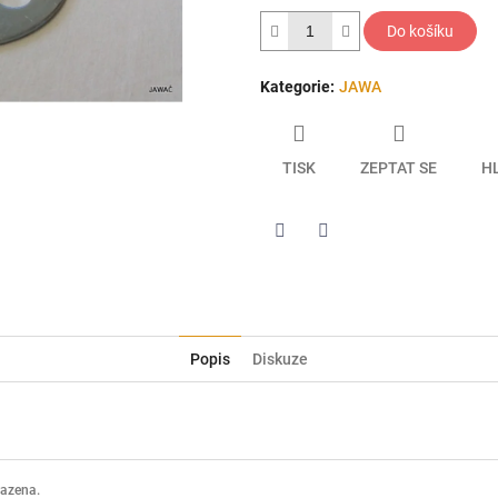
hvězdiček.
Do košíku
Kategorie
:
JAWA
TISK
ZEPTAT SE
H
Twitter
Facebook
Popis
Diskuze
razena.