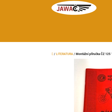
Přejít
na
obsah
Domů
/
LITERATURA
/
Montážní příručka ČZ 125