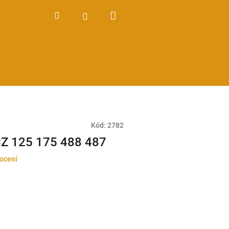
Nákupní
Hledat
Přihlášení
košík
Kód:
2782
ČZ 125 175 488 487
ocení