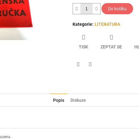
hvězdiček.
Do košíku
Kategorie
:
LITERATURA
TISK
ZEPTAT SE
H
Twitter
Facebook
Popis
Diskuze
razena.