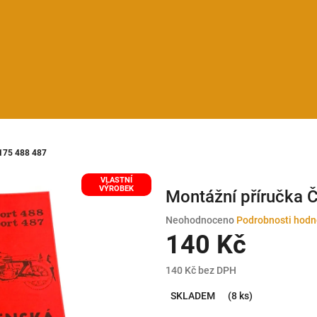
 175 488 487
VLASTNÍ
VÝROBEK
Montážní příručka 
Průměrné
Neohodnoceno
Podrobnosti hodn
hodnocení
140 Kč
produktu
je
140 Kč bez DPH
0,0
Měrná
z
SKLADEM
(8 ks)
cena:
5