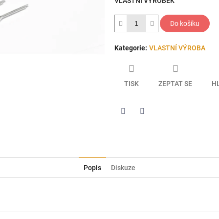
VLASTNÍ VÝROBEK
hvězdiček.
Do košíku
Kategorie
:
VLASTNÍ VÝROBA
TISK
ZEPTAT SE
H
Twitter
Facebook
Popis
Diskuze