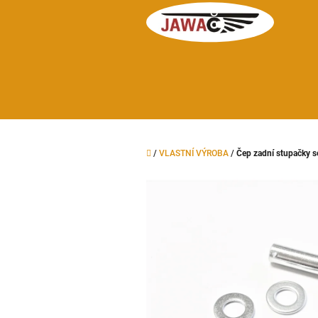
Přejít
na
obsah
Domů
/
VLASTNÍ VÝROBA
/
Čep zadní stupačky s