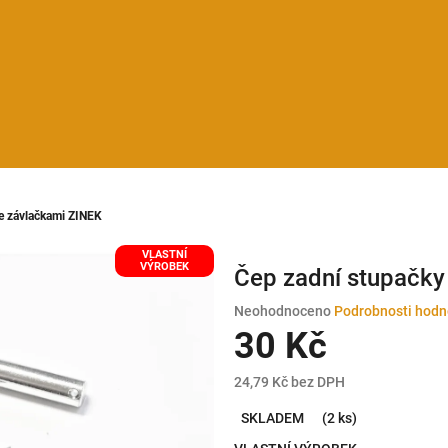
e závlačkami ZINEK
VLASTNÍ
VÝROBEK
Čep zadní stupačky
Průměrné
Neohodnoceno
Podrobnosti hodn
hodnocení
30 Kč
produktu
je
24,79 Kč bez DPH
0,0
Měrná
z
SKLADEM
(2 ks)
cena:
5