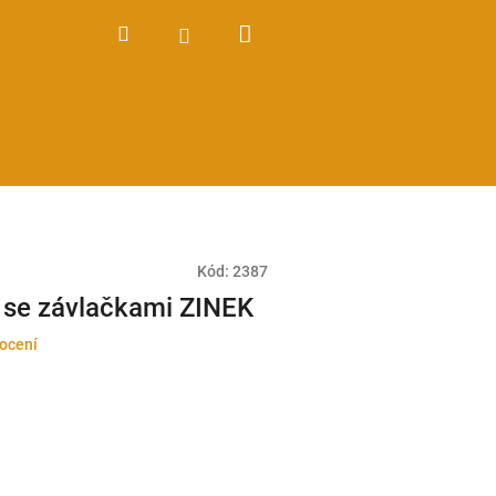
Nákupní
Hledat
Přihlášení
košík
Kód:
2387
 se závlačkami ZINEK
ocení