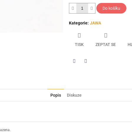
hvězdiček.
Do košíku
Kategorie
:
JAWA
TISK
ZEPTAT SE
H
Twitter
Facebook
Popis
Diskuze
razena.