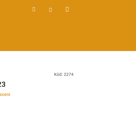
Nákupní
Hledat
Přihlášení
košík
Kód:
2274
23
ocení