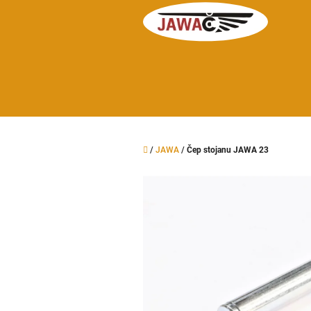
Přejít
na
obsah
Domů
/
JAWA
/
Čep stojanu JAWA 23