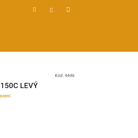
Nákupní
Hledat
Přihlášení
košík
Kód:
4446
Z 150C LEVÝ
ocení