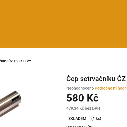
ačníku ČZ 150C LEVÝ
Čep setrvačníku Č
Průměrné
Neohodnoceno
Podrobnosti hodn
hodnocení
580 Kč
produktu
je
479,34 Kč bez DPH
0,0
Měrná
z
SKLADEM
(1 ks)
cena:
5