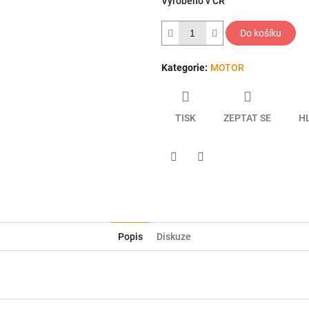
Vyrobeno v ČR
hvězdiček.
Do košíku
Kategorie
:
MOTOR
TISK
ZEPTAT SE
H
Twitter
Facebook
Popis
Diskuze