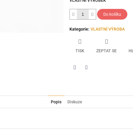
VLASTNÍ VÝROBEK
hvězdiček.
Do košíku
Kategorie
:
VLASTNÍ VÝROBA
TISK
ZEPTAT SE
H
Twitter
Facebook
Popis
Diskuze