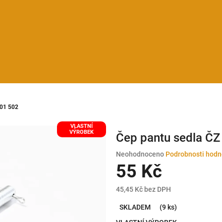
501 502
VLASTNÍ
VÝROBEK
Čep pantu sedla ČZ
Průměrné
Neohodnoceno
Podrobnosti hodn
hodnocení
55 Kč
produktu
je
45,45 Kč bez DPH
0,0
Měrná
z
SKLADEM
(9 ks)
cena:
5