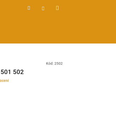
Nákupní
Hledat
Přihlášení
košík
Kód:
2502
 501 502
ocení