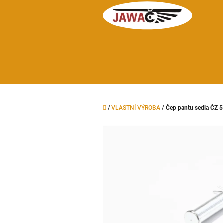
Přejít
na
obsah
Domů
/
VLASTNÍ VÝROBA
/
Čep pantu sedla ČZ 