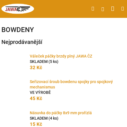
Přejít
Náku
Hledat
M
Přihlášen
na
obsah
koší
BOWDENY
Nejprodávanější
Váleček páčky brzdy plný JAWA ČZ
SKLADEM
(5 ks)
32 Kč
Seřizovací šroub bowdenu spojky pro spojkový
mechanismus
VE VÝROBĚ
45 Kč
Násuvka do páčky 8x9 mm prořízlá
SKLADEM
(4 ks)
15 Kč