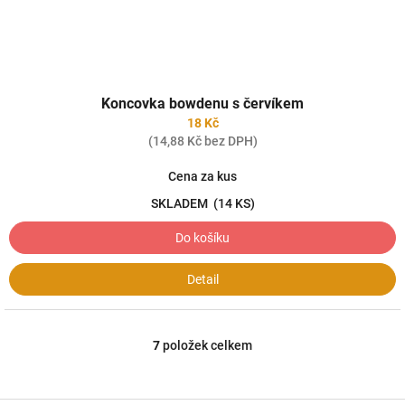
Koncovka bowdenu s červíkem
18 Kč
(14,88 Kč bez DPH)
Cena za kus
SKLADEM
(14 KS)
Do košíku
Detail
7
položek celkem
O
v
l
á