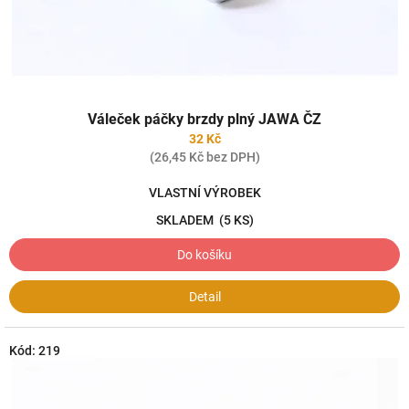
k
t
ů
Váleček páčky brzdy plný JAWA ČZ
32 Kč
(26,45 Kč bez DPH)
VLASTNÍ VÝROBEK
SKLADEM
(5 KS)
Do košíku
Detail
Kód:
219