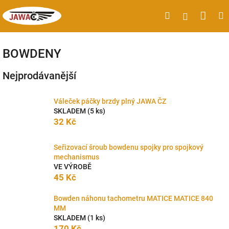
Přejít
Náku
Hledat
M
Přihlášen
na
obsah
koší
BOWDENY
Nejprodávanější
Váleček páčky brzdy plný JAWA ČZ
SKLADEM
(5 ks)
32 Kč
Seřizovací šroub bowdenu spojky pro spojkový
mechanismus
VE VÝROBĚ
45 Kč
Bowden náhonu tachometru MATICE MATICE 840
MM
SKLADEM
(1 ks)
170 Kč