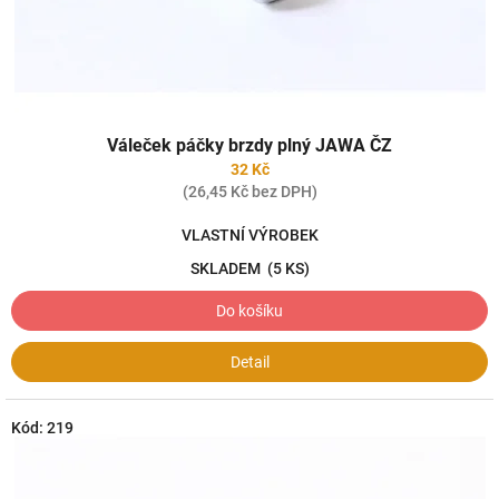
k
t
ů
Váleček páčky brzdy plný JAWA ČZ
32 Kč
(26,45 Kč bez DPH)
VLASTNÍ VÝROBEK
SKLADEM
(5 KS)
Do košíku
Detail
Kód:
219