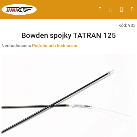
Přejít
Náku
Hledat
M
Přihlášen
na
obsah
koší
Kód:
935
Bowden spojky TATRAN 125
Průměrné
Neohodnoceno
Podrobnosti hodnocení
hodnocení
produktu
je
0,0
z
5
hvězdiček.